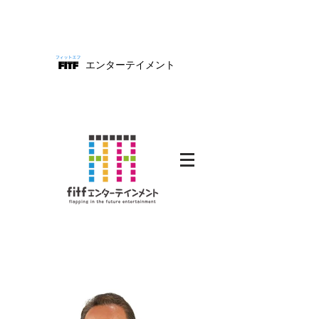
エンターテイメント
fitf