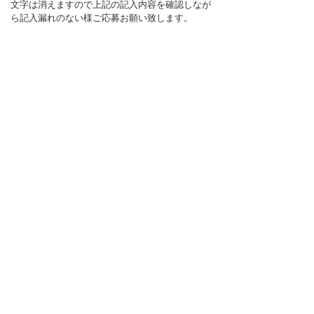
文字は消えますので上記の記入内容を確認しなが
ら記入漏れのない様ご応募お願い致します。
上記の内容を確認し下記の応募ページからご応募
下さい。
オーディションに応募する
お仕事のご依頼はこちらまで
（メール24時間対応）